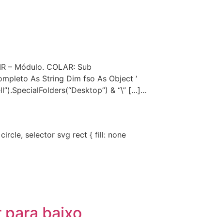
IR – Módulo. COLAR: Sub
pleto As String Dim fso As Object ‘
”).SpecialFolders(“Desktop”) & “\” […]…
ircle, selector svg rect { fill: none
 para baixo