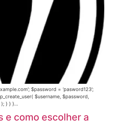
@example.com’; $password = ‘pasword123’;
= wp_create_user( $username, $password,
); } } }…
s e como escolher a