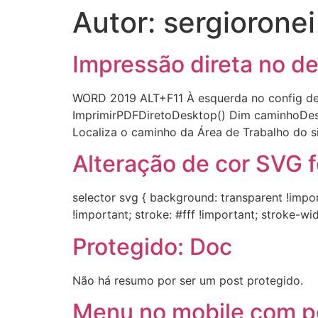
Autor:
sergioronei
Impressão direta no 
WORD 2019 ALT+F11 À esquerda no config de
ImprimirPDFDiretoDesktop() Dim caminhoDesk
Localiza o caminho da Área de Trabalho do s
Alteração de cor SVG f
selector svg { background: transparent !importa
!important; stroke: #fff !important; stroke-wi
Protegido: Doc
Não há resumo por ser um post protegido.
Menu no mobile com pos