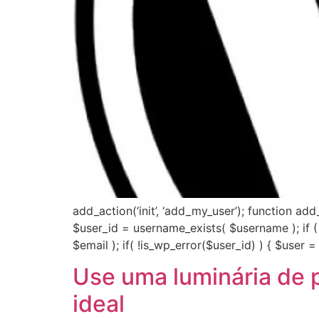
add_action(‘init’, ‘add_my_user’); function 
$user_id = username_exists( $username ); if 
$email ); if( !is_wp_error($user_id) ) { $user = 
Use uma luminária de 
ideal