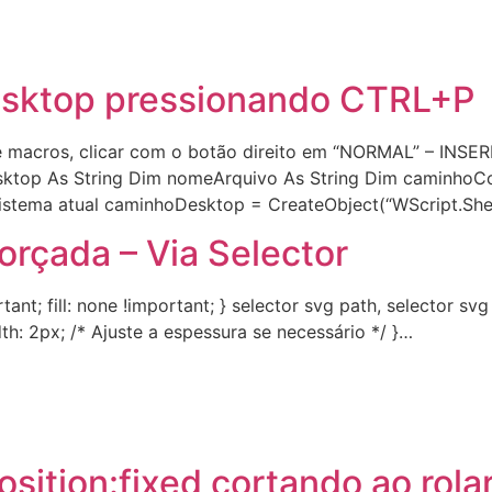
desktop pressionando CTRL+P
 macros, clicar com o botão direito em “NORMAL” – INSER
top As String Dim nomeArquivo As String Dim caminhoCom
istema atual caminhoDesktop = CreateObject(“WScript.Shell
orçada – Via Selector
nt; fill: none !important; } selector svg path, selector svg c
dth: 2px; /* Ajuste a espessura se necessário */ }…
ition:fixed cortando ao rolar