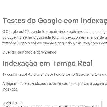
Testes do Google com Indexa
O Google está fazendo testes de indexação imediata com algun
coloquei na semana passada foram indexados em menos de um
também. Depois coloco quantos segundos/minutos/horas de
Vivendo, testando e aprendendo!
Indexação em Tempo Real
Tá confirmado! Adicionei o post e digitei no
Google
: “
site:www
A página inicial re-indexou instantaneamente, porém a página 
indexada.
ANTERIOR
Conteúdo diferenciado nas categorias do WordPress com condicional IF, ELSE IF e ELSE