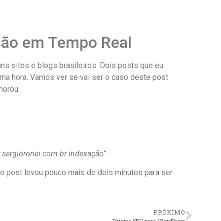
ção em Tempo Real
s sites e blogs brasileiros. Dois posts que eu
a hora. Vamos ver se vai ser o caso deste post
morou.
.sergioronei.com.br indexação”
do post levou pouco mais de dois minutos para ser
PRÓXIMO
Plugins SEO para WordPress